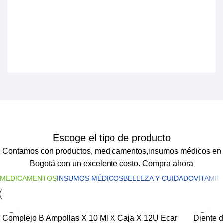
$
Escoge el tipo de producto
Contamos con productos, medicamentos,insumos médicos en
Bogotá con un excelente costo. Compra ahora
MEDICAMENTOS
INSUMOS MÉDICOS
BELLEZA Y CUIDADO
VITAMI
Complejo B Ampollas X 10 Ml X Caja X 12U Ecar
Diente 