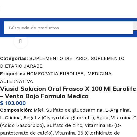
SUPLEMENTO DIETARIO
SUPLEMENTO DIETARIO JARABE
Haga Click para agrandar
Categorías:
SUPLEMENTO DIETARIO
,
SUPLEMENTO
DIETARIO JARABE
Etiquetas:
HOMEOPATIA EUROLIFE
,
MEDICINA
ALTERNATIVA
Viusid Solucion Oral Frasco X 100 Ml Eurolife
– Venta Bajo Formula Medica
$
103.000
Composición:
Miel, Sulfato de glucosamina, L-Arginina,
L-Glicina, Regaliz (Glycyrrhiza glabra L.), Agua, Vitamina C
(Ácido l-ascórbico), Sulfato de zinc, Vitamina B5 (D-
pantotenato de calcio), Vitamina B6 (Clorhidrato de