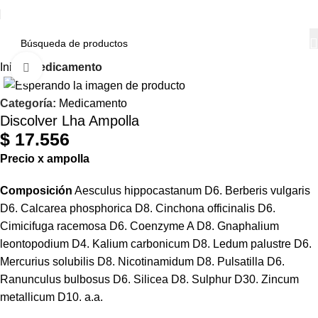
Inicio
Medicamento
Haga Click para agrandar
Categoría:
Medicamento
Discolver Lha Ampolla
$
17.556
Precio
x
ampolla
Composición
Aesculus hippocastanum D6. Berberis vulgaris
D6. Calcarea phosphorica D8. Cinchona officinalis D6.
Cimicifuga racemosa D6. Coenzyme A D8. Gnaphalium
leontopodium D4. Kalium carbonicum D8. Ledum palustre D6.
Mercurius solubilis D8. Nicotinamidum D8. Pulsatilla D6.
Ranunculus bulbosus D6. Silicea D8. Sulphur D30. Zincum
metallicum D10. a.a.