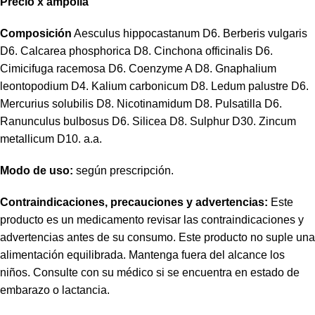
Precio
x
ampolla
Composición
Aesculus hippocastanum D6. Berberis vulgaris
D6. Calcarea phosphorica D8. Cinchona officinalis D6.
Cimicifuga racemosa D6. Coenzyme A D8. Gnaphalium
leontopodium D4. Kalium carbonicum D8. Ledum palustre D6.
Mercurius solubilis D8. Nicotinamidum D8. Pulsatilla D6.
Ranunculus bulbosus D6. Silicea D8. Sulphur D30. Zincum
metallicum D10. a.a.
Modo de uso:
según prescripción.
Contraindicaciones, precauciones y advertencias:
Este
producto es un medicamento revisar las contraindicaciones y
advertencias antes de su consumo. Este producto no suple una
alimentación equilibrada. Mantenga fuera del alcance los
niños. Consulte con su médico si se encuentra en estado de
embarazo o lactancia.