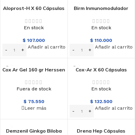
Aloprost-H X 60 Cápsulas
Birm Inmunomodulador
Herssen
Frasco X 120 ml
Colquímicos
En stock
En stock
$
107.000
$
110.000
Añadir al carrito
Añadir al carrito
Cox Ar Gel 160 gr Herssen
Cox-Ar X 60 Cápsulas
Herssen
Fuera de stock
En stock
$
75.550
$
132.500
Leer más
Añadir al carrito
Demzenil Ginkgo Biloba
Drena Hep Cápsulas