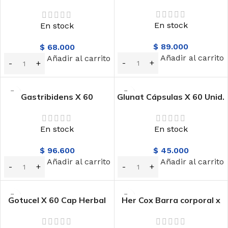
Nutrivita
En stock
En stock
$
89.000
$
68.000
Añadir al carrito
Añadir al carrito
Gastribidens X 60
Glunat Cápsulas X 60 Unid.
Cápsulas Herssen
Labfarve
En stock
En stock
$
96.600
$
45.000
Añadir al carrito
Añadir al carrito
Gotucel X 60 Cap Herbal
Her Cox Barra corporal x
Medick
75 grs Herssen