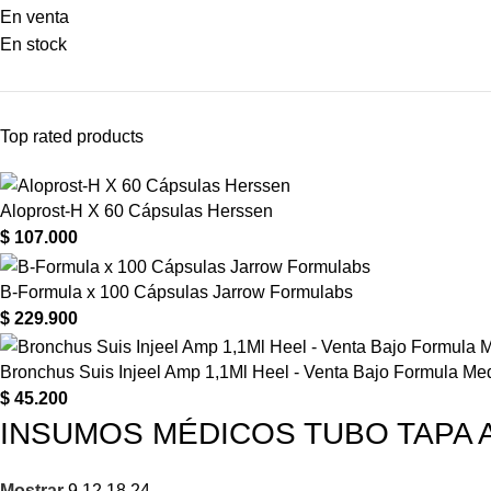
En venta
En stock
Top rated products
Aloprost-H X 60 Cápsulas Herssen
$
107.000
B-Formula x 100 Cápsulas Jarrow Formulabs
$
229.900
Bronchus Suis Injeel Amp 1,1Ml Heel - Venta Bajo Formula Me
$
45.200
INSUMOS MÉDICOS TUBO TAPA 
Mostrar
9
12
18
24