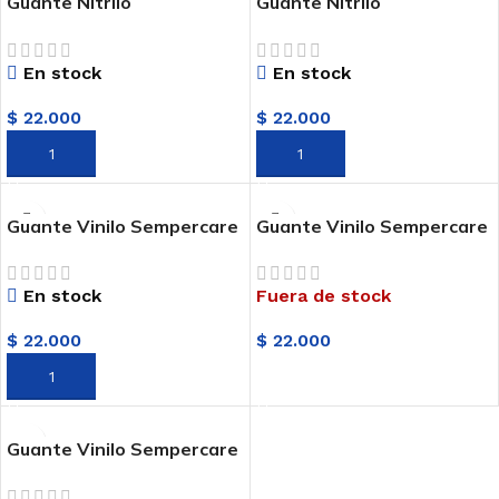
Guante Nitrilo
Guante Nitrilo
Sempercare-Skin2 Talla M
Sempercare-Skin2 Talla S
X 100 U New Stetic
X 100 U New Stetic
En stock
En stock
$
22.000
$
22.000
AÑADIR AL CARRITO
AÑADIR AL CARRITO
Guante Vinilo Sempercare
Guante Vinilo Sempercare
Talla L X 100 U New Stetic
Talla M X 100 U New
Stetic
En stock
Fuera de stock
$
22.000
$
22.000
AÑADIR AL CARRITO
LEER MÁS
Guante Vinilo Sempercare
Talla S X 100 U New Stetic