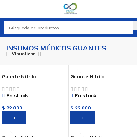
INSUMOS MÉDICOS GUANTES
Visualizar
Guante Nitrilo
Guante Nitrilo
Sempercare Talla XS X
Sempercare-Skin2 Talla L
100 Unid. New Stetic
X 100 U New Stetic
En stock
En stock
$
22.000
$
22.000
AÑADIR AL CARRITO
AÑADIR AL CARRITO