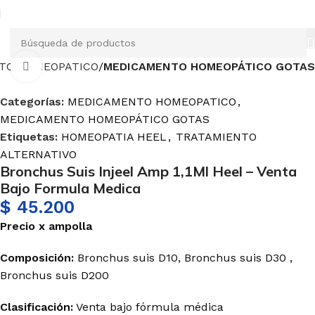
TO HOMEOPATICO
MEDICAMENTO HOMEOPÁTICO GOTAS
Haga Click para agrandar
Categorías:
MEDICAMENTO HOMEOPATICO
,
MEDICAMENTO HOMEOPÁTICO GOTAS
Etiquetas:
HOMEOPATIA HEEL
,
TRATAMIENTO
ALTERNATIVO
Bronchus Suis Injeel Amp 1,1Ml Heel – Venta
Bajo Formula Medica
$
45.200
Precio
x
ampolla
Composición:
Bronchus
suis
D10,
Bronchus
suis
D30
,
Bronchus
suis
D200
Clasificación:
Venta bajo fórmula médica