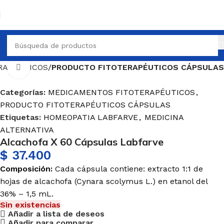
RAPÉUTICOS
PRODUCTO FITOTERAPÉUTICOS CÁPSULAS
Haga Click para agrandar
Categorías:
MEDICAMENTOS FITOTERAPÉUTICOS
,
PRODUCTO FITOTERAPÉUTICOS CÁPSULAS
Etiquetas:
HOMEOPATIA LABFARVE
,
MEDICINA
ALTERNATIVA
Alcachofa X 60 Cápsulas Labfarve
$
37.400
Composición:
Cada cápsula contiene: extracto 1:1 de
hojas de alcachofa (
Cynara
scolymus
L.) en etanol del
36% – 1,5 mL.
Sin existencias
Añadir a lista de deseos
Añadir para comparar