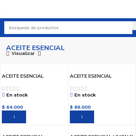
ACEITE ESENCIAL
Visualizar
ACEITE ESENCIAL
ACEITE ESENCIAL
EUCALITO RADIATA X
GERANIO DE EGIPTO X
10ML AROMATMA
10ML AROMATMA
En stock
En stock
$
64.000
$
86.000
AÑADIR AL CARRITO
AÑADIR AL CARRITO