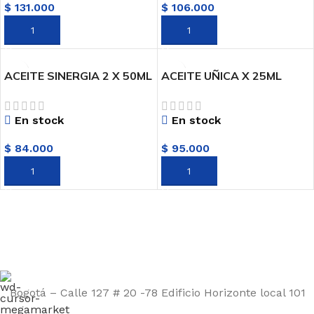
$
131.000
$
106.000
AÑADIR AL CARRITO
AÑADIR AL CARRITO
ACEITE SINERGIA 2 X 50ML
ACEITE UÑICA X 25ML
AROMATMA
AROMATMA
En stock
En stock
$
84.000
$
95.000
AÑADIR AL CARRITO
AÑADIR AL CARRITO
Bogotá – Calle 127 # 20 -78 Edificio Horizonte local 101