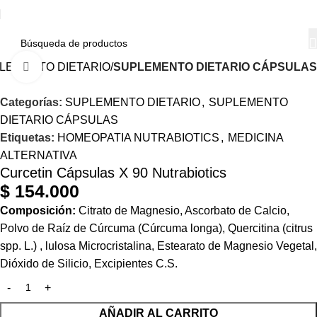
LEMENTO DIETARIO
SUPLEMENTO DIETARIO CÁPSULAS
Haga Click para agrandar
Categorías:
SUPLEMENTO DIETARIO
,
SUPLEMENTO
DIETARIO CÁPSULAS
Etiquetas:
HOMEOPATIA NUTRABIOTICS
,
MEDICINA
ALTERNATIVA
Curcetin Cápsulas X 90 Nutrabiotics
$
154.000
Composición:
Citrato de Magnesio, Ascorbato de Calcio,
Polvo de Raíz de Cúrcuma (Cúrcuma longa), Quercitina (citrus
spp. L.) , lulosa Microcristalina, Estearato de Magnesio Vegetal,
Dióxido de Silicio, Excipientes C.S.
AÑADIR AL CARRITO