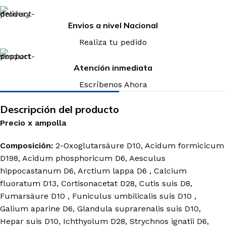
Envios a nivel Nacional
Realiza tu pedido
Atención inmediata
Escríbenos Ahora
Descripción del producto
Precio
x
ampolla
Composición:
2-Oxoglutarsäure D10, Acidum formicicum
D198, Acidum phosphoricum D6, Aesculus
hippocastanum D6, Arctium lappa D6 , Calcium
fluoratum D13, Cortisonacetat D28, Cutis suis D8,
Fumarsäure D10 , Funiculus umbilicalis suis D10 ,
Galium aparine D6, Glandula suprarenalis suis D10,
Hepar suis D10, Ichthyolum D28, Strychnos ignatii D6,