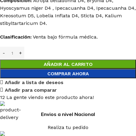
Composición:
Atropa
belladonna
D4,
Bryonia
D4,
Hyoscyamus
niger
D4
,
Ipecacuanha
D4,
Ipecacuanha
D4,
Kreosotum
D5,
Lobelia
Inflata
D4,
Sticta
D4,
Kalium
stibyltartaricum
D4.
Clasificación:
Venta
bajo
fórmula
médica.
AÑADIR AL CARRITO
COMPRAR AHORA
Añadir a lista de deseos
Añadir para comparar
12
La gente viendo este producto ahora!
Envios a nivel Nacional
Realiza tu pedido