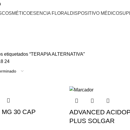
a
S
COSMÉTICO
ESENCIA FLORAL
DISPOSITIVO MÉDICO
SUP
os etiquetados “TERAPIA ALTERNATIVA”
18
24
0 MG 30 CAP
ADVANCED ACIDOP
PLUS SOLGAR