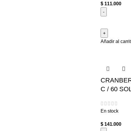
$
111.000
Añadir al carri
CRANBER
C / 60 S
En stock
$
141.000