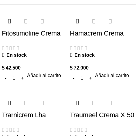
Fitostimoline Crema
Hamacrem Crema
X 15gr Euroetika
Tubo X 60gr LHA
En stock
En stock
$
42.500
$
72.000
Añadir al carrito
Añadir al carrito
Trarnicrem Lha
Traumeel Crema X 50
Crema Tubo X 60gr
Gr Heel