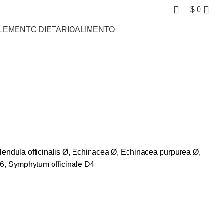
$
0
LEMENTO DIETARIO
ALIMENTO
lendula officinalis Ø, Echinacea Ø, Echinacea purpurea Ø,
D6, Symphytum officinale D4