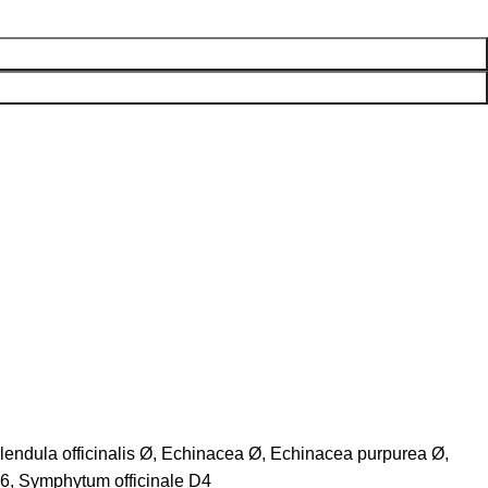
lendula officinalis Ø, Echinacea Ø, Echinacea purpurea Ø,
D6, Symphytum officinale D4