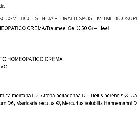
da
S
COSMÉTICO
ESENCIA FLORAL
DISPOSITIVO MÉDICO
SUP
EOPATICO CREMA
Traumeel Gel X 50 Gr – Heel
TO HOMEOPATICO CREMA
IVO
Arnica montana D3, Atropa belladonna D1, Bellis perennis Ø, Ca
um D6, Matricaria recutita Ø, Mercurius solubilis Hahnemanni 