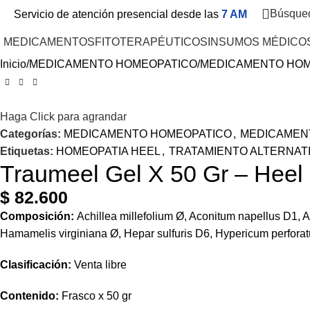
Búsque
Servicio de atención presencial desde las
7 AM
MEDICAMENTOS
FITOTERAPÉUTICOS
INSUMOS MÉDICO
Inicio
MEDICAMENTO HOMEOPATICO
MEDICAMENTO HOM
Haga Click para agrandar
Categorías:
MEDICAMENTO HOMEOPATICO
,
MEDICAMEN
Etiquetas:
HOMEOPATIA HEEL
,
TRATAMIENTO ALTERNAT
Traumeel Gel X 50 Gr – Heel
$
82.600
Composición:
Achillea millefolium Ø, Aconitum napellus D1, 
Hamamelis virginiana Ø, Hepar sulfuris D6, Hypericum perforat
Clasificación:
Venta libre
Contenido:
Frasco x 50 gr