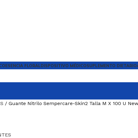
CO
ESENCIA FLORAL
DISPOSITIVO MÉDICO
SUPLEMENTO DIETARIO
ES
Guante Nitrilo Sempercare-Skin2 Talla M X 100 U New
NTES