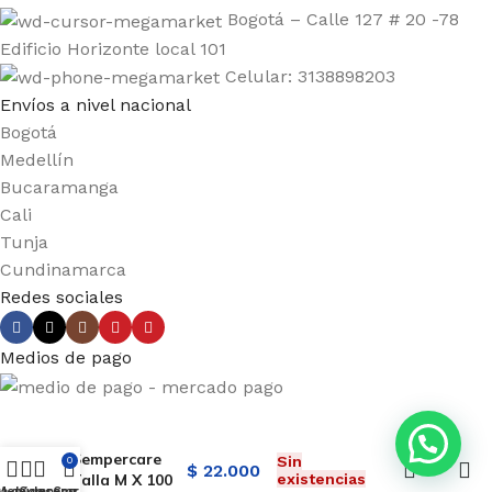
Bogotá – Calle 127 # 20 -78
Edificio Horizonte local 101
Celular: 3138898203
Envíos a nivel nacional
Bogotá
Medellín
Bucaramanga
Cali
Tunja
Cundinamarca
Redes sociales
Medios de pago
Guante Vinilo
Sempercare
Sin
0
$
22.000
Talla M X 100
existencias
ta de deseos
Menú
Comparar
Carro