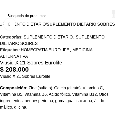
UPLEMENTO DIETARIO
SUPLEMENTO DIETARIO SOBRES
Haga Click para agrandar
Categorías:
SUPLEMENTO DIETARIO
,
SUPLEMENTO
DIETARIO SOBRES
Etiquetas:
HOMEOPATIA EUROLIFE
,
MEDICINA
ALTERNATIVA
Viusid X 21 Sobres Eurolife
$
208.000
Viusid X 21 Sobres Eurolife
Composición:
Zinc (sulfato), Calcio (citrato), Vitamina C,
Vitamina B5, Vitamina B6, Ácido fólico, Vitamina B12, Otros
ingredientes: neohesperidina, goma guar, sacarina, ácido
málico, glicina.