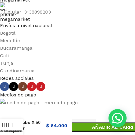
Celular: 3138898203
Envíos a nivel nacional
Bogotá
Medellín
Bucaramanga
Cali
Tunja
Cundinamarca
Redes sociales
Medios de pago
Venatil Gel
Tubo X 50
$
64.000
AÑADIR AL CARRI
Gr
ta de deseos
Menú
Comparar
Carro
Euroetika