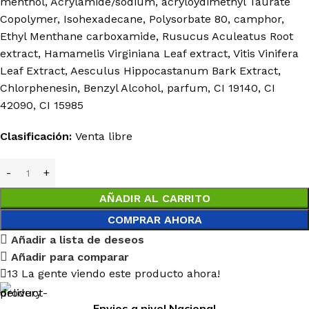
menthol, Acrylamide/sodium, acryloydimethyl Taurate
Copolymer, Isohexadecane, Polysorbate 80, camphor,
Ethyl Menthane carboxamide, Rusucus Aculeatus Root
extract, Hamamelis Virginiana Leaf extract, Vitis Vinifera
Leaf Extract, Aesculus Hippocastanum Bark Extract,
Chlorphenesin, Benzyl Alcohol, parfum, CI 19140, CI
42090, CI 15985
Clasificación:
Venta libre
AÑADIR AL CARRITO
COMPRAR AHORA
Añadir a lista de deseos
Añadir para comparar
13
La gente viendo este producto ahora!
Envios a nivel Nacional