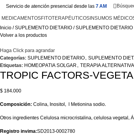
Búsque
Servicio de atención presencial desde las
7 AM
MEDICAMENTOS
FITOTERAPÉUTICOS
INSUMOS MÉDICO
Inicio
SUPLEMENTO DIETARIO
SUPLEMENTO DIETARIO
Volver a los productos
Haga Click para agrandar
Categorías:
SUPLEMENTO DIETARIO
,
SUPLEMENTO DIET
Etiquetas:
HOMEOPATIA SOLGAR
,
TERAPIA ALTERNATIV
TROPIC FACTORS-VEGETAR
$
184.000
Composición:
Colina, Inositol, l Metionina sodio.
Otros ingredientes Celulosa microcristalina, celulosa vegetal, 
Registro invima
:
SD2013-0002780