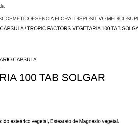
da
S
COSMÉTICO
ESENCIA FLORAL
DISPOSITIVO MÉDICO
SUP
 CÁPSULA
TROPIC FACTORS-VEGETARIA 100 TAB SOLG
ARIO CÁPSULA
A
IA 100 TAB SOLGAR
Ácido esteárico vegetal, Estearato de Magnesio vegetal.