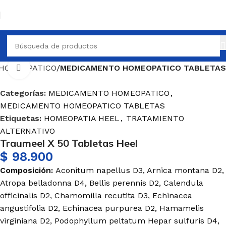
HOMEOPATICO
MEDICAMENTO HOMEOPATICO TABLETAS
Haga Click para agrandar
Categorías:
MEDICAMENTO HOMEOPATICO
,
MEDICAMENTO HOMEOPATICO TABLETAS
Etiquetas:
HOMEOPATIA HEEL
,
TRATAMIENTO
ALTERNATIVO
Traumeel X 50 Tabletas Heel
$
98.900
Composición:
Aconitum napellus D3, Arnica montana D2,
Atropa belladonna D4, Bellis perennis D2, Calendula
officinalis D2, Chamomilla recutita D3, Echinacea
angustifolia D2, Echinacea purpurea D2, Hamamelis
virginiana D2, Podophyllum peltatum Hepar sulfuris D4,