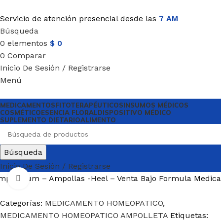
Servicio de atención presencial desde las
7 AM
Búsqueda
0
elementos
$
0
0
Comparar
Inicio De Sesión / Registrarse
Menú
MEDICAMENTOS
FITOTERAPÉUTICOS
INSUMOS MÉDICOS
COSMÉTICO
ESENCIA FLORAL
DISPOSITIVO MÉDICO
SUPLEMENTO DIETARIO
ALIMENTO
Búsqueda
Inicio De Sesión / Registrarse
positium – Ampollas -Heel – Venta Bajo Formula Medica
Haga Click para agrandar
Categorías:
MEDICAMENTO HOMEOPATICO
,
MEDICAMENTO HOMEOPATICO AMPOLLETA
Etiquetas: