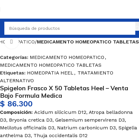
HOMEOPATICO
MEDICAMENTO HOMEOPATICO TABLETAS
Haga Click para agrandar
Categorías:
MEDICAMENTO HOMEOPATICO
,
MEDICAMENTO HOMEOPATICO TABLETAS
Etiquetas:
HOMEOPATIA HEEL
,
TRATAMIENTO
ALTERNATIVO
Spigelon Frasco X 50 Tabletas Heel – Venta
Bajo Formula Medica
$
86.300
Composición:
Acidum silicicum D12, Atropa belladonna
D3, Bryonia cretica D3, Gelsemium sempervirens D3,
Melilotus officinalis D3, Natrium carbonicum D3, Spigelia
anthelma D3, Thuja occidentalis D12