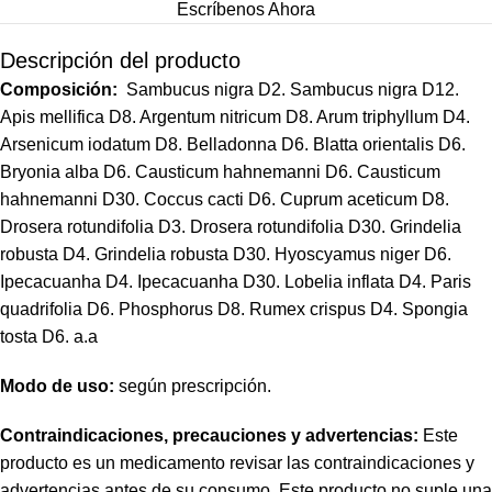
Escríbenos Ahora
Descripción del producto
Composición:
Sambucus nigra D2. Sambucus nigra D12.
Apis mellifica D8. Argentum nitricum D8. Arum triphyllum D4.
Arsenicum iodatum D8. Belladonna D6. Blatta orientalis D6.
Bryonia alba D6. Causticum hahnemanni D6. Causticum
hahnemanni D30. Coccus cacti D6. Cuprum aceticum D8.
Drosera rotundifolia D3. Drosera rotundifolia D30. Grindelia
robusta D4. Grindelia robusta D30. Hyoscyamus niger D6.
Ipecacuanha D4. Ipecacuanha D30. Lobelia inflata D4. Paris
quadrifolia D6. Phosphorus D8. Rumex crispus D4. Spongia
tosta D6. a.a
Modo de uso:
según prescripción.
Contraindicaciones, precauciones y advertencias:
Este
producto es un medicamento revisar las contraindicaciones y
advertencias antes de su consumo. Este producto no suple una