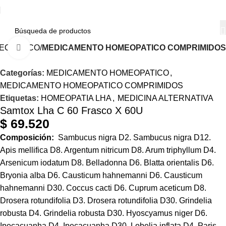
EOPATICO
MEDICAMENTO HOMEOPATICO COMPRIMIDOS
Haga Click para agrandar
Categorías:
MEDICAMENTO HOMEOPATICO
,
MEDICAMENTO HOMEOPATICO COMPRIMIDOS
Etiquetas:
HOMEOPATIA LHA
,
MEDICINA ALTERNATIVA
Samtox Lha C 60 Frasco X 60U
$
69.520
Composición:
Sambucus nigra D2. Sambucus nigra D12.
Apis mellifica D8. Argentum nitricum D8. Arum triphyllum D4.
Arsenicum iodatum D8. Belladonna D6. Blatta orientalis D6.
Bryonia alba D6. Causticum hahnemanni D6. Causticum
hahnemanni D30. Coccus cacti D6. Cuprum aceticum D8.
Drosera rotundifolia D3. Drosera rotundifolia D30. Grindelia
robusta D4. Grindelia robusta D30. Hyoscyamus niger D6.
Ipecacuanha D4. Ipecacuanha D30. Lobelia inflata D4. Paris