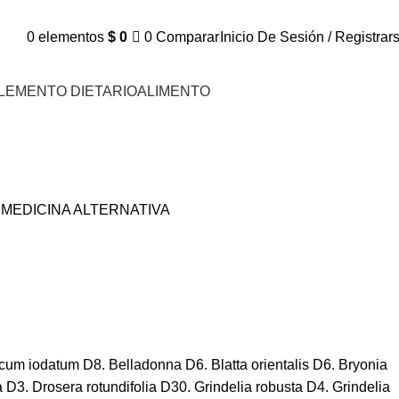
0
elementos
$
0
0
Comparar
Inicio De Sesión / Registrar
LEMENTO DIETARIO
ALIMENTO
MEDICINA ALTERNATIVA
cum iodatum D8. Belladonna D6. Blatta orientalis D6. Bryonia
. Drosera rotundifolia D30. Grindelia robusta D4. Grindelia