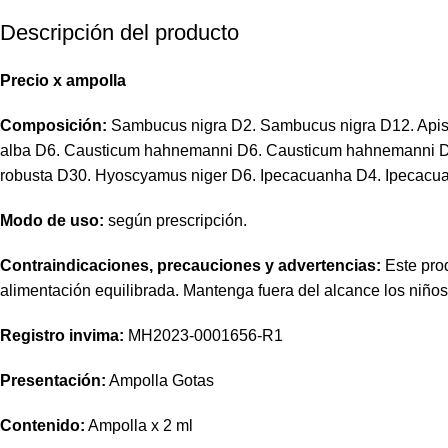
Descripción del producto
Precio
x
ampolla
Composición:
Sambucus nigra D2. Sambucus nigra D12. Apis m
alba D6. Causticum hahnemanni D6. Causticum hahnemanni D30. 
robusta D30. Hyoscyamus niger D6. Ipecacuanha D4. Ipecacuanh
Modo de uso:
según prescripción.
Contraindicaciones, precauciones y advertencias:
Este prod
alimentación equilibrada. Mantenga fuera del alcance los niño
Registro invima
:
MH2023-0001656-R1
Presentación:
Ampolla Gotas
Contenido:
Ampolla x 2 ml