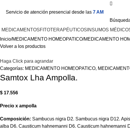
Servicio de atención presencial desde las
7 AM
Búsqued
MEDICAMENTOS
FITOTERAPÉUTICOS
INSUMOS MÉDICO
Inicio
MEDICAMENTO HOMEOPATICO
MEDICAMENTO HOM
Volver a los productos
Haga Click para agrandar
Categorías:
MEDICAMENTO HOMEOPATICO
,
MEDICAMENT
Samtox Lha Ampolla.
$
17.556
Precio
x
ampolla
Composición:
Sambucus nigra D2. Sambucus nigra D12. Apis m
alba D6. Causticum hahnemanni D6. Causticum hahnemanni D30. 