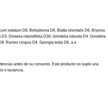
cum iodatum D8. Belladonna D6. Blatta orientalis D6. Bryonia
. Drosera rotundifolia D30. Grindelia robusta D4. Grindelia
D8. Rumex crispus D4. Spongia tosta D6. a.a
rtencias antes de su consumo. Este producto no suple una
o o lactancia.