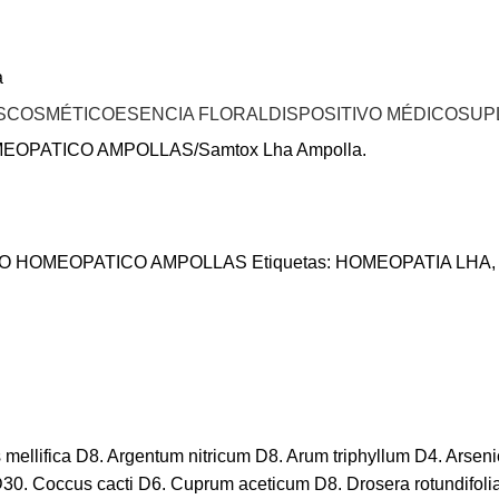
a
S
COSMÉTICO
ESENCIA FLORAL
DISPOSITIVO MÉDICO
SUP
EOPATICO AMPOLLAS
Samtox Lha Ampolla.
O HOMEOPATICO AMPOLLAS
Etiquetas:
HOMEOPATIA LHA
,
ellifica D8. Argentum nitricum D8. Arum triphyllum D4. Arseni
Coccus cacti D6. Cuprum aceticum D8. Drosera rotundifolia D3