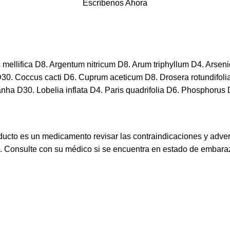
Escríbenos Ahora
ellifica D8. Argentum nitricum D8. Arum triphyllum D4. Arseni
Coccus cacti D6. Cuprum aceticum D8. Drosera rotundifolia D3
a D30. Lobelia inflata D4. Paris quadrifolia D6. Phosphorus 
ucto es un medicamento revisar las contraindicaciones y adve
s. Consulte con su médico si se encuentra en estado de embaraz