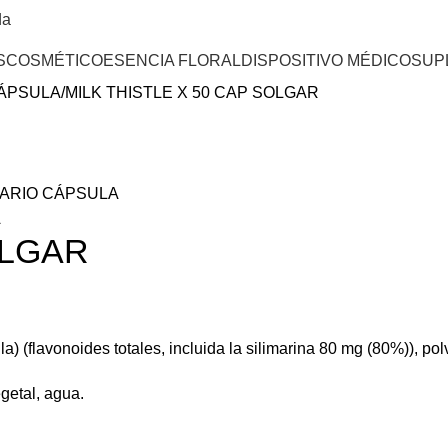
da
S
COSMÉTICO
ESENCIA FLORAL
DISPOSITIVO MÉDICO
SUP
CÁPSULA
MILK THISTLE X 50 CAP SOLGAR
ARIO CÁPSULA
A
OLGAR
a) (flavonoides totales, incluida la silimarina 80 mg (80%)), po
getal, agua.