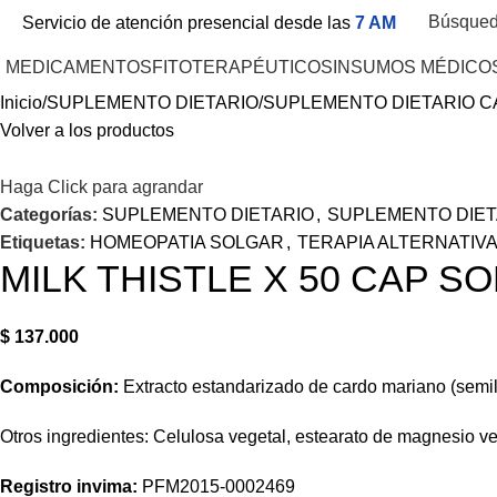
Búsque
Servicio de atención presencial desde las
7 AM
MEDICAMENTOS
FITOTERAPÉUTICOS
INSUMOS MÉDICO
Inicio
SUPLEMENTO DIETARIO
SUPLEMENTO DIETARIO 
Volver a los productos
Haga Click para agrandar
Categorías:
SUPLEMENTO DIETARIO
,
SUPLEMENTO DIET
Etiquetas:
HOMEOPATIA SOLGAR
,
TERAPIA ALTERNATIV
MILK THISTLE X 50 CAP S
$
137.000
Composición:
Extracto estandarizado de cardo mariano (semill
Otros ingredientes: Celulosa vegetal, estearato de magnesio ve
Registro invima
:
PFM2015-0002469