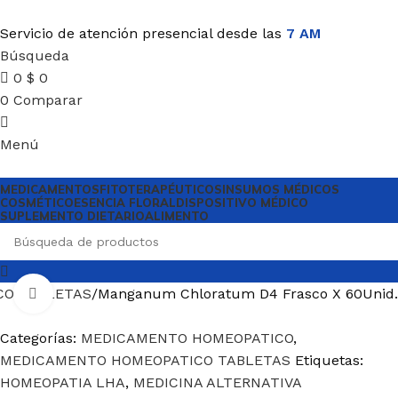
Servicio de atención presencial desde las
7 AM
Búsqueda
0
$
0
0
Comparar
Menú
MEDICAMENTOS
FITOTERAPÉUTICOS
INSUMOS MÉDICOS
COSMÉTICO
ESENCIA FLORAL
DISPOSITIVO MÉDICO
SUPLEMENTO DIETARIO
ALIMENTO
CO TABLETAS
Manganum Chloratum D4 Frasco X 60Unid.
Haga Click para agrandar
Categorías:
MEDICAMENTO HOMEOPATICO
,
MEDICAMENTO HOMEOPATICO TABLETAS
Etiquetas:
HOMEOPATIA LHA
,
MEDICINA ALTERNATIVA