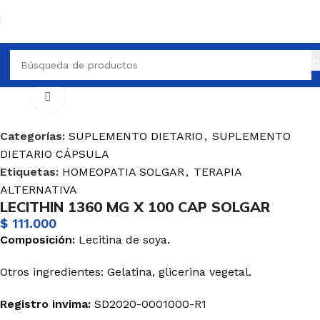
UPLEMENTO DIETARIO
SUPLEMENTO DIETARIO CÁPSULA
Haga Click para agrandar
Categorías:
SUPLEMENTO DIETARIO
,
SUPLEMENTO
DIETARIO CÁPSULA
Etiquetas:
HOMEOPATIA SOLGAR
,
TERAPIA
ALTERNATIVA
LECITHIN 1360 MG X 100 CAP SOLGAR
$
111.000
Composición:
Lecitina de soya.
Otros ingredientes: Gelatina, glicerina vegetal.
Registro invima
:
SD2020-0001000-R1