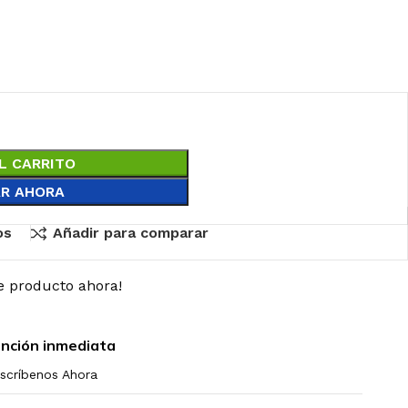
L CARRITO
R AHORA
os
Añadir para comparar
e producto ahora!
nción inmediata
scríbenos Ahora