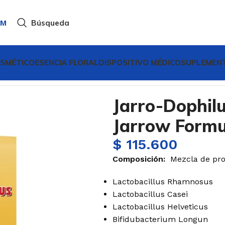
AM
Búsqueda
SMÉTICO
ESENCIA FLORAL
DISPOSITIVO MÉDICO
SUPLEMENT
CÁPSULAS
Jarro-Dophilus Eps X 30 Cápsulas Jarrow For
Jarro-Dophil
Jarrow Formu
$
115.600
Composición:
Mezcla de pro
Lactobacillus Rhamnosus
Lactobacillus Casei
Lactobacillus Helveticus
Bifidubacterium Longun