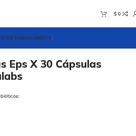
$
0
O DIETARIO
ALIMENTO
mulabs
us Eps X 30 Cápsulas
labs
bióticos: