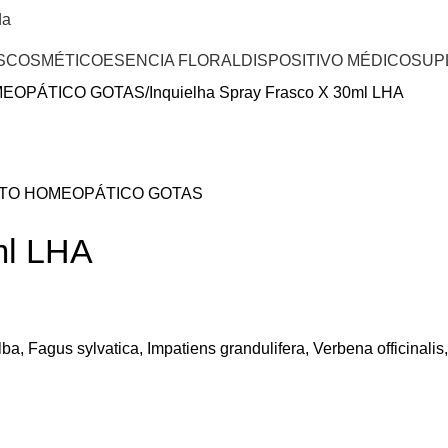
da
S
COSMÉTICO
ESENCIA FLORAL
DISPOSITIVO MÉDICO
SUP
EOPÁTICO GOTAS
Inquielha Spray Frasco X 30ml LHA
TO HOMEOPÁTICO GOTAS
ml LHA
ba, Fagus sylvatica, Impatiens grandulifera, Verbena officinalis, V