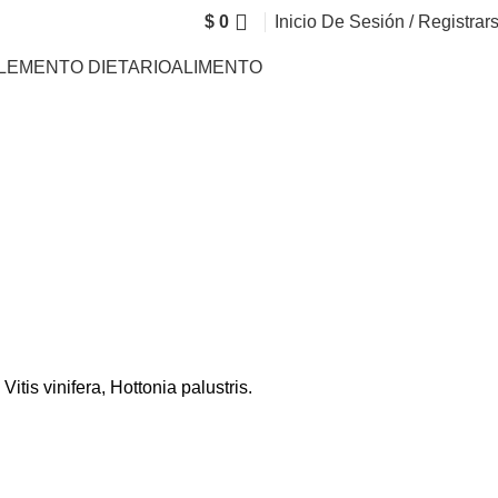
$
0
Inicio De Sesión / Registrar
LEMENTO DIETARIO
ALIMENTO
itis vinifera, Hottonia palustris.