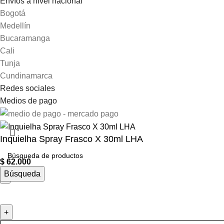
Envíos a nivel nacional
Bogotá
Medellín
Bucaramanga
Cali
Tunja
Cundinamarca
Redes sociales
Medios de pago
Inquielha Spray Frasco X 30ml LHA
$
62.000
Búsqueda