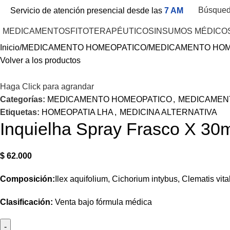
Búsque
Servicio de atención presencial desde las
7 AM
MEDICAMENTOS
FITOTERAPÉUTICOS
INSUMOS MÉDICO
Inicio
MEDICAMENTO HOMEOPATICO
MEDICAMENTO HOM
Volver a los productos
Haga Click para agrandar
Categorías:
MEDICAMENTO HOMEOPATICO
,
MEDICAMEN
Etiquetas:
HOMEOPATIA LHA
,
MEDICINA ALTERNATIVA
Inquielha Spray Frasco X 30
$
62.000
Composición:
Ilex aquifolium, Cichorium intybus, Clematis vital
Clasificación:
Venta bajo fórmula médica