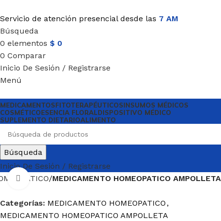
Servicio de atención presencial desde las
7 AM
Búsqueda
0
elementos
$
0
0
Comparar
Inicio De Sesión / Registrarse
Menú
MEDICAMENTOS
FITOTERAPÉUTICOS
INSUMOS MÉDICOS
COSMÉTICO
ESENCIA FLORAL
DISPOSITIVO MÉDICO
SUPLEMENTO DIETARIO
ALIMENTO
Búsqueda
Inicio De Sesión / Registrarse
OMEOPATICO
MEDICAMENTO HOMEOPATICO AMPOLLETA
Haga Click para agrandar
Categorías:
MEDICAMENTO HOMEOPATICO
,
MEDICAMENTO HOMEOPATICO AMPOLLETA