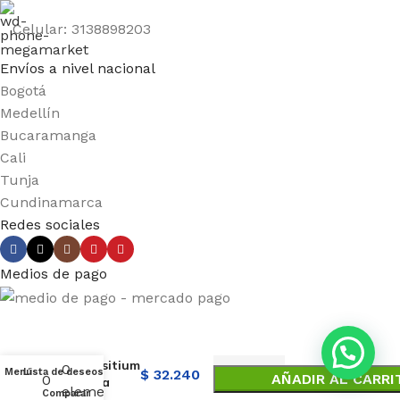
Celular: 3138898203
Envíos a nivel nacional
Bogotá
Medellín
Bucaramanga
Cali
Tunja
Cundinamarca
Redes sociales
Medios de pago
Hepar-
Compositium
0
Menú
Lista de deseos
$
32.240
AÑADIR AL CARRI
0
Ampolla
elementos
Comparar
Heel.