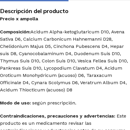
Descripción del producto
Precio
x
ampolla
Composición:
Acidum Alpha-ketoglutaricum D10, Avena
Sativa D6, Calcium Carbonicum Hahnemanni D28,
Chelidonium Majus D5, Cinchona Pubescens D4, Hepar
suis D8, Cyanocobalaminum D4, Duodenum Suis D10,
Thymus Suis D10, Colon Suis D10, Vesica Fellea Suis D10,
Pankreas Suis D10, Lycopodium Clavatum D4, Acidum
Oroticum Monohydricum (acuoso) D6, Taraxacum
Officinale D4, Cynara Scolymus D6, Veratrum Album D4,
Acidum Thiocticum (acuoso) D8
Modo de uso:
según prescripción.
Contraindicaciones, precauciones y advertencias:
Este
producto es un medicamento revisar las