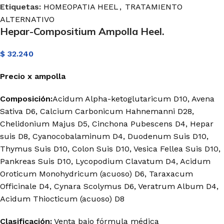
Etiquetas:
HOMEOPATIA HEEL
,
TRATAMIENTO
ALTERNATIVO
Hepar-Compositium Ampolla Heel.
$
32.240
Precio
x
ampolla
Composición:
Acidum Alpha-ketoglutaricum D10, Avena
Sativa D6, Calcium Carbonicum Hahnemanni D28,
Chelidonium Majus D5, Cinchona Pubescens D4, Hepar
suis D8, Cyanocobalaminum D4, Duodenum Suis D10,
Thymus Suis D10, Colon Suis D10, Vesica Fellea Suis D10,
Pankreas Suis D10, Lycopodium Clavatum D4, Acidum
Oroticum Monohydricum (acuoso) D6, Taraxacum
Officinale D4, Cynara Scolymus D6, Veratrum Album D4,
Acidum Thiocticum (acuoso) D8
Clasificación:
Venta bajo fórmula médica