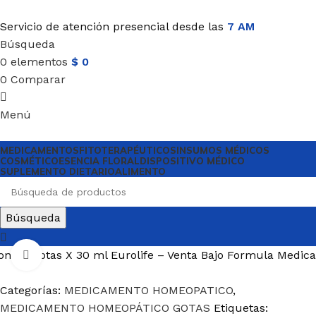
Servicio de atención presencial desde las
7 AM
Búsqueda
0
elementos
$
0
0
Comparar
Menú
MEDICAMENTOS
FITOTERAPÉUTICOS
INSUMOS MÉDICOS
COSMÉTICO
ESENCIA FLORAL
DISPOSITIVO MÉDICO
SUPLEMENTO DIETARIO
ALIMENTO
Búsqueda
n 42 Gotas X 30 ml Eurolife – Venta Bajo Formula Medica
Haga Click para agrandar
Categorías:
MEDICAMENTO HOMEOPATICO
,
MEDICAMENTO HOMEOPÁTICO GOTAS
Etiquetas: