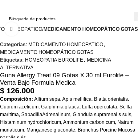
O HOMEOPATICO
MEDICAMENTO HOMEOPÁTICO GOTAS
Haga Click para agrandar
Categorías:
MEDICAMENTO HOMEOPATICO
,
MEDICAMENTO HOMEOPÁTICO GOTAS
Etiquetas:
HOMEOPATIA EUROLIFE
,
MEDICINA
ALTERNATIVA
Guna Allergy Treat 09 Gotas X 30 ml Eurolife –
Venta Bajo Formula Medica
$
126.000
Composición:
Allium sepa, Apis mellifica, Blatta orientalis,
Cuprum aceticum, Galphimia glauca, Luffa operculata, Scilla
maritima, SabadillaAdrenalinum, Glandula suprarenalis suis,
Histaminum hydrochloricum, Ammonium carbonicum, Natrum
muriaticum, Manganese gluconate, Bronchus Porcine Mucosa
nasalis suis