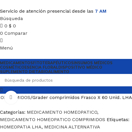
Servicio de atención presencial desde las
7 AM
Búsqueda
0
$
0
0
Comparar
Menú
MEDICAMENTOS
FITOTERAPÉUTICOS
INSUMOS MÉDICOS
COSMÉTICO
ESENCIA FLORAL
DISPOSITIVO MÉDICO
SUPLEMENTO DIETARIO
ALIMENTO
COMPRIMIDOS
Grader comprimidos Frasco X 60 Unid. LHA
Haga Click para agrandar
Categorías:
MEDICAMENTO HOMEOPATICO
,
MEDICAMENTO HOMEOPATICO COMPRIMIDOS
Etiquetas:
HOMEOPATIA LHA
,
MEDICINA ALTERNATIVA