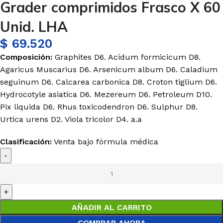
Grader comprimidos Frasco X 60
Unid. LHA
$
69.520
Composición:
Graphites D6. Acidum formicicum D8.
Agaricus Muscarius D6. Arsenicum album D6. Caladium
seguinum D6. Calcarea carbonica D8. Croton tiglium D6.
Hydrocotyle asiatica D6. Mezereum D6. Petroleum D10.
Pix liquida D6. Rhus toxicodendron D6. Sulphur D8.
Urtica urens D2. Viola tricolor D4. a.a
Clasificación:
Venta bajo fórmula médica
AÑADIR AL CARRITO
COMPRAR AHORA