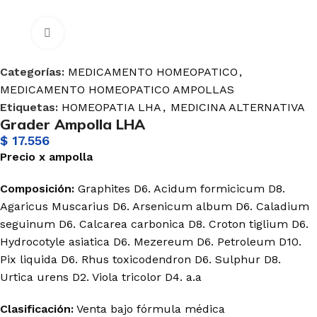
Haga Click para agrandar
Categorías:
MEDICAMENTO HOMEOPATICO
,
MEDICAMENTO HOMEOPATICO AMPOLLAS
Etiquetas:
HOMEOPATIA LHA
,
MEDICINA ALTERNATIVA
Grader Ampolla LHA
$
17.556
Precio
x
ampolla
Composición:
Graphites D6. Acidum formicicum D8.
Agaricus Muscarius D6. Arsenicum album D6. Caladium
seguinum D6. Calcarea carbonica D8. Croton tiglium D6.
Hydrocotyle asiatica D6. Mezereum D6. Petroleum D10.
Pix liquida D6. Rhus toxicodendron D6. Sulphur D8.
Urtica urens D2. Viola tricolor D4. a.a
Clasificación:
Venta bajo fórmula médica