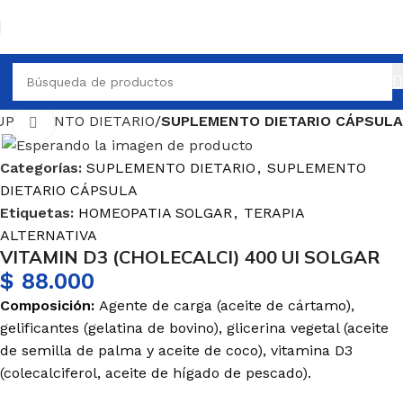
UPLEMENTO DIETARIO
SUPLEMENTO DIETARIO CÁPSULA
Haga Click para agrandar
Categorías:
SUPLEMENTO DIETARIO
,
SUPLEMENTO
DIETARIO CÁPSULA
Etiquetas:
HOMEOPATIA SOLGAR
,
TERAPIA
ALTERNATIVA
VITAMIN D3 (CHOLECALCI) 400 UI SOLGAR
$
88.000
Composición:
Agente de carga (aceite de cártamo),
gelificantes (gelatina de bovino), glicerina vegetal (aceite
de semilla de palma y aceite de coco), vitamina D3
(colecalciferol, aceite de hígado de pescado).