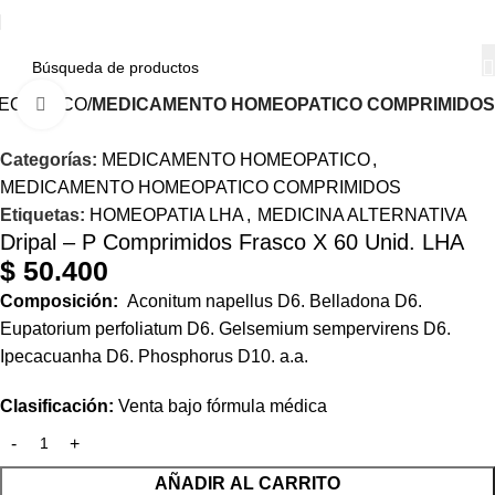
EOPATICO
MEDICAMENTO HOMEOPATICO COMPRIMIDOS
Haga Click para agrandar
Categorías:
MEDICAMENTO HOMEOPATICO
,
MEDICAMENTO HOMEOPATICO COMPRIMIDOS
Etiquetas:
HOMEOPATIA LHA
,
MEDICINA ALTERNATIVA
Dripal – P Comprimidos Frasco X 60 Unid. LHA
$
50.400
Composición:
Aconitum napellus D6. Belladona D6.
Eupatorium perfoliatum D6. Gelsemium sempervirens D6.
Ipecacuanha D6. Phosphorus D10. a.a.
Clasificación:
Venta bajo fórmula médica
AÑADIR AL CARRITO