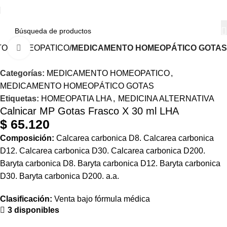
O HOMEOPATICO
MEDICAMENTO HOMEOPÁTICO GOTAS
Haga Click para agrandar
Categorías:
MEDICAMENTO HOMEOPATICO
,
MEDICAMENTO HOMEOPÁTICO GOTAS
Etiquetas:
HOMEOPATIA LHA
,
MEDICINA ALTERNATIVA
Calnicar MP Gotas Frasco X 30 ml LHA
$
65.120
Composición:
Calcarea
carbonica
D8.
Calcarea
carbonica
D12.
Calcarea
carbonica
D30.
Calcarea
carbonica
D200.
Baryta
carbonica
D8.
Baryta
carbonica
D12.
Baryta
carbonica
D30.
Baryta
carbonica
D200. a.a.
Clasificación:
Venta
bajo
fórmula
médica
3 disponibles