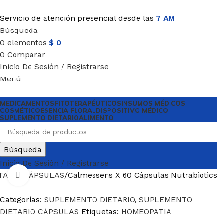
Servicio de atención presencial desde las
7 AM
Búsqueda
0
elementos
$
0
0
Comparar
Inicio De Sesión / Registrarse
Menú
MEDICAMENTOS
FITOTERAPÉUTICOS
INSUMOS MÉDICOS
COSMÉTICO
ESENCIA FLORAL
DISPOSITIVO MÉDICO
SUPLEMENTO DIETARIO
ALIMENTO
Búsqueda
Inicio De Sesión / Registrarse
TARIO CÁPSULAS
Calmessens X 60 Cápsulas Nutrabiotics
Haga Click para agrandar
Categorías:
SUPLEMENTO DIETARIO
,
SUPLEMENTO
DIETARIO CÁPSULAS
Etiquetas:
HOMEOPATIA