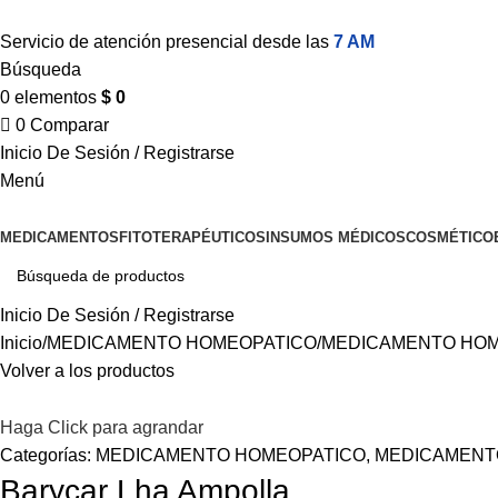
Servicio de atención presencial desde las
7 AM
Búsqueda
0
elementos
$
0
0
Comparar
Inicio De Sesión / Registrarse
Menú
MEDICAMENTOS
FITOTERAPÉUTICOS
INSUMOS MÉDICOS
COSMÉTICO
Inicio De Sesión / Registrarse
Inicio
MEDICAMENTO HOMEOPATICO
MEDICAMENTO HOM
Volver a los productos
Haga Click para agrandar
Categorías:
MEDICAMENTO HOMEOPATICO
,
MEDICAMENT
Barycar Lha Ampolla