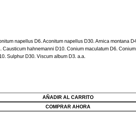
onitum napellus D6. Aconitum napellus D30. Arnica montana D
s D8. Causticum hahnemanni D10. Conium maculatum D6. Coniu
D10. Sulphur D30. Viscum album D3. a.a.
AÑADIR AL CARRITO
COMPRAR AHORA