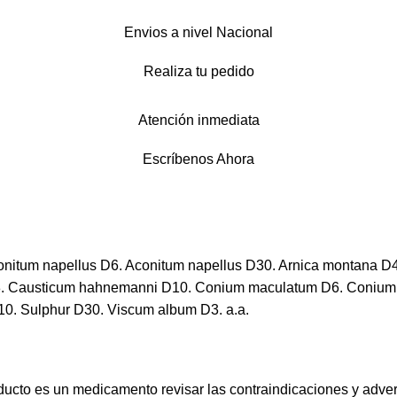
Envios a nivel Nacional
Realiza tu pedido
Atención inmediata
Escríbenos Ahora
onitum napellus D6. Aconitum napellus D30. Arnica montana D
s D8. Causticum hahnemanni D10. Conium maculatum D6. Coniu
D10. Sulphur D30. Viscum album D3. a.a.
ucto es un medicamento revisar las contraindicaciones y adve