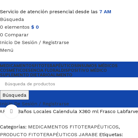
Servicio de atención presencial desde las
7 AM
Búsqueda
0
elementos
$
0
0
Comparar
Inicio De Sesión / Registrarse
Menú
MEDICAMENTOS
FITOTERAPÉUTICOS
INSUMOS MÉDICOS
COSMÉTICO
ESENCIA FLORAL
DISPOSITIVO MÉDICO
SUPLEMENTO DIETARIO
ALIMENTO
Búsqueda
Inicio De Sesión / Registrarse
JARABE
Baños Locales Calendula X360 ml Frasco Labfarve
Haga Click para agrandar
Categorías:
MEDICAMENTOS FITOTERAPÉUTICOS
,
PRODUCTO FITOTERAPÉUTICOS JARABE
Etiquetas: