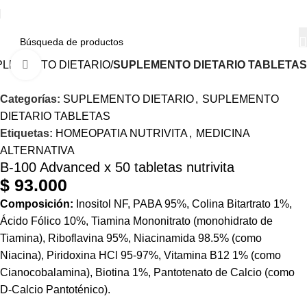
PLEMENTO DIETARIO
SUPLEMENTO DIETARIO TABLETAS
Haga Click para agrandar
Categorías:
SUPLEMENTO DIETARIO
,
SUPLEMENTO
DIETARIO TABLETAS
Etiquetas:
HOMEOPATIA NUTRIVITA
,
MEDICINA
ALTERNATIVA
B-100 Advanced x 50 tabletas nutrivita
$
93.000
Composición:
Inositol
NF
,
PABA
95%,
Colina
Bitartrato 1%,
Ácido Fólico 10%,
Tiamina
Mononitrato (
monohidrato
de
Tiamina), Riboflavina 95%,
Niacinamida
98.5% (como
Niacina), Piridoxina HCl 95-97%, Vitamina B12 1% (como
Cianocobalamina), Biotina 1%, Pantotenato de Calcio (como
D-Calcio Pantoténico).