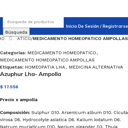
Inicio De Sesión / Registrarse
Búsqueda
HOMEOPATICO
MEDICAMENTO HOMEOPATICO AMPOLLAS
Haga Click para agrandar
Categorías:
MEDICAMENTO HOMEOPATICO
,
MEDICAMENTO HOMEOPATICO AMPOLLAS
Etiquetas:
HOMEOPATIA LHA
,
MEDICINA ALTERNATIVA
Azuphur Lha- Ampolla
$
17.556
Precio
x
ampolla
Composición:
Sulphur
D10.
Arsenicum
album
D10. Cicuta
virosa
D6.
Hydrocotyle
asiatica
D6.
Kalium
iodatum
D6.
Natrum
muriaticum
D10. Nerium oleander D3.
Thuja