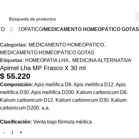
O HOMEOPATICO
MEDICAMENTO HOMEOPÁTICO GOTAS
Haga Click para agrandar
Categorías:
MEDICAMENTO HOMEOPATICO
,
MEDICAMENTO HOMEOPÁTICO GOTAS
Etiquetas:
HOMEOPATIA LHA
,
MEDICINA ALTERNATIVA
Apimel Lha MP Frasco X 30 ml
$
55.220
Composición:
Apis mellifica
D6.
Apis mellifica
D12.
Apis
mellifica
D30.
Apis mellifica
D200.
Kalium
carbonicum
D6.
Kalium
carbonicum
D12.
Kalium
carbonicum
D30.
Kalium
carbonicum
D200. a.a.
Clasificación:
Venta bajo fórmula médica