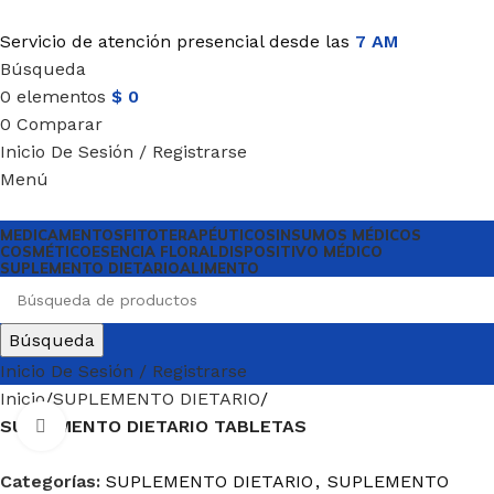
Servicio de atención presencial desde las
7 AM
Búsqueda
0
elementos
$
0
0
Comparar
Inicio De Sesión / Registrarse
Menú
MEDICAMENTOS
FITOTERAPÉUTICOS
INSUMOS MÉDICOS
COSMÉTICO
ESENCIA FLORAL
DISPOSITIVO MÉDICO
SUPLEMENTO DIETARIO
ALIMENTO
Búsqueda
Inicio De Sesión / Registrarse
Inicio
SUPLEMENTO DIETARIO
SUPLEMENTO DIETARIO TABLETAS
Haga Click para agrandar
Categorías:
SUPLEMENTO DIETARIO
,
SUPLEMENTO