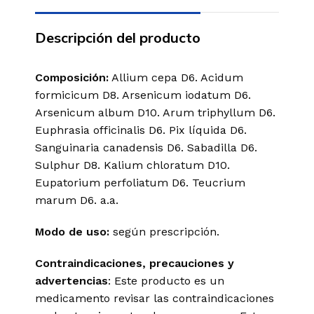
Descripción del producto
Composición:
Allium
cepa D6.
Acidum
formicicum
D8.
Arsenicum
iodatum
D6.
Arsenicum
album
D10.
Arum
triphyllum
D6.
Euphrasia
officinalis
D6.
Pix
líquida
D6.
Sanguinaria
canadensis
D6. Sabadilla D6.
Sulphur
D8.
Kalium
chloratum
D10.
Eupatorium
perfoliatum
D6.
Teucrium
marum
D6. a.a.
Modo de uso:
según prescripción.
Contraindicaciones, precauciones y
advertencias
: Este producto es un
medicamento revisar las contraindicaciones