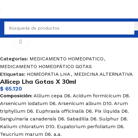
TO HOMEOPATICO
MEDICAMENTO HOMEOPÁTICO GOTAS
Haga Click para agrandar
Categorías:
MEDICAMENTO HOMEOPATICO
,
MEDICAMENTO HOMEOPÁTICO GOTAS
Etiquetas:
HOMEOPATIA LHA
,
MEDICINA ALTERNATIVA
Allicep Lha Gotas X 30ml
$
65.120
Composición:
Allium
cepa D6.
Acidum
formicicum
D8.
Arsenicum
iodatum
D6.
Arsenicum
album
D10.
Arum
triphyllum
D6.
Euphrasia
officinalis
D6.
Pix
líquida
D6.
Sanguinaria
canadensis
D6. Sabadilla D6.
Sulphur
D8.
Kalium
chloratum
D10.
Eupatorium
perfoliatum
D6.
Teucrium
marum
D6. a.a.