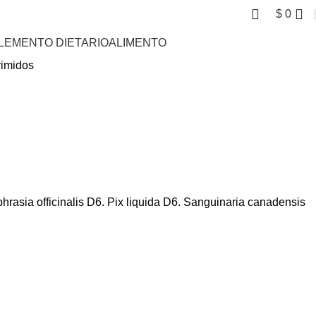
$
0
LEMENTO DIETARIO
ALIMENTO
rimidos
hrasia
officinalis
D6.
Pix
liquida
D6. Sanguinaria
canadensis