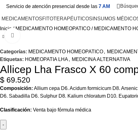
Búsque
Servicio de atención presencial desde las
7 AM
MEDICAMENTOS
FITOTERAPÉUTICOS
INSUMOS MÉDICO
Inicio
MEDICAMENTO HOMEOPATICO
MEDICAMENTO H
Haga Click para agrandar
Categorías:
MEDICAMENTO HOMEOPATICO
,
MEDICAMEN
Etiquetas:
HOMEOPATIA LHA
,
MEDICINA ALTERNATIVA
Allicep Lha Frasco X 60 com
$
69.520
Composición:
Allium
cepa D6.
Acidum
formicicum
D8.
Arseni
D6. Sabadilla D6.
Sulphur
D8.
Kalium
chloratum
D10.
Eupator
Clasificación:
Venta bajo fórmula médica