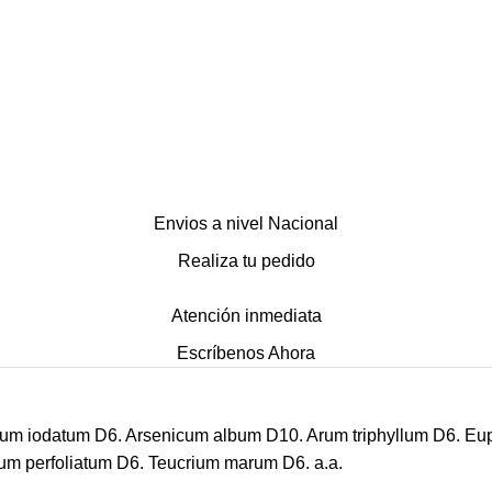
Envios a nivel Nacional
Realiza tu pedido
Atención inmediata
Escríbenos Ahora
cum
iodatum
D6.
Arsenicum
album
D10.
Arum
triphyllum
D6.
Eup
ium
perfoliatum
D6.
Teucrium
marum
D6. a.a.