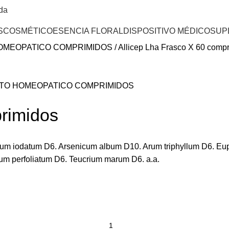
da
S
COSMÉTICO
ESENCIA FLORAL
DISPOSITIVO MÉDICO
SUP
OMEOPATICO COMPRIMIDOS
Allicep Lha Frasco X 60 comp
TO HOMEOPATICO COMPRIMIDOS
primidos
cum
iodatum
D6.
Arsenicum
album
D10.
Arum
triphyllum
D6.
Eup
ium
perfoliatum
D6.
Teucrium
marum
D6. a.a.