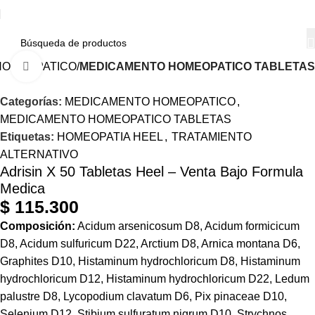
HOMEOPATICO
MEDICAMENTO HOMEOPATICO TABLETAS
Haga Click para agrandar
Categorías:
MEDICAMENTO HOMEOPATICO
,
MEDICAMENTO HOMEOPATICO TABLETAS
Etiquetas:
HOMEOPATIA HEEL
,
TRATAMIENTO
ALTERNATIVO
Adrisin X 50 Tabletas Heel – Venta Bajo Formula
Medica
$
115.300
Composición:
Acidum arsenicosum D8, Acidum formicicum
D8, Acidum sulfuricum D22, Arctium D8, Arnica montana D6,
Graphites D10, Histaminum hydrochloricum D8, Histaminum
hydrochloricum D12, Histaminum hydrochloricum D22, Ledum
palustre D8, Lycopodium clavatum D6, Pix pinaceae D10,
Selenium D12, Stibium sulfuratum nigrum D10, Strychnos