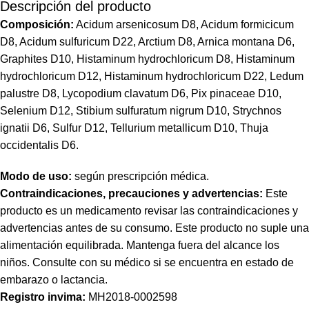
Descripción del producto
Composición:
Acidum arsenicosum D8, Acidum formicicum
D8, Acidum sulfuricum D22, Arctium D8, Arnica montana D6,
Graphites D10, Histaminum hydrochloricum D8, Histaminum
hydrochloricum D12, Histaminum hydrochloricum D22, Ledum
palustre D8, Lycopodium clavatum D6, Pix pinaceae D10,
Selenium D12, Stibium sulfuratum nigrum D10, Strychnos
ignatii D6, Sulfur D12, Tellurium metallicum D10, Thuja
occidentalis D6.
Modo de uso:
según prescripción médica.
Contraindicaciones, precauciones y advertencias:
Este
producto es un medicamento revisar las contraindicaciones y
advertencias antes de su consumo. Este producto no suple una
alimentación equilibrada. Mantenga fuera del alcance los
niños. Consulte con su médico si se encuentra en estado de
embarazo o lactancia.
Registro
invima
:
MH2018-0002598