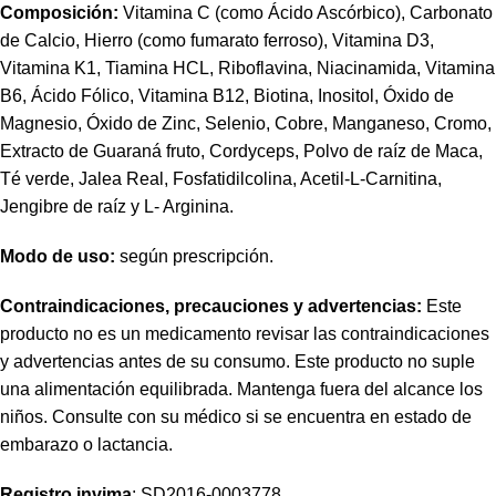
Composición:
Vitamina C (como Ácido Ascórbico), Carbonato
de Calcio, Hierro (como fumarato ferroso), Vitamina D3,
Vitamina K1, Tiamina HCL, Riboflavina,
Niacinamida
, Vitamina
B6, Ácido Fólico, Vitamina B12, Biotina, Inositol, Óxido de
Magnesio, Óxido de Zinc, Selenio, Cobre, Manganeso, Cromo,
Extracto de Guaraná fruto,
Cordyceps
, Polvo de raíz de Maca,
Té verde, Jalea Real, Fosfatidilcolina,
Acetil
-L-
Carnitina
,
Jengibre de raíz y L- Arginina.
Modo de uso:
según prescripción.
Contraindicaciones, precauciones y advertencias:
Este
producto no es un medicamento revisar las contraindicaciones
y advertencias antes de su consumo. Este producto no suple
una alimentación equilibrada. Mantenga fuera del alcance los
niños. Consulte con su médico si se encuentra en estado de
embarazo o lactancia.
Registro
invima
: SD2016-0003778