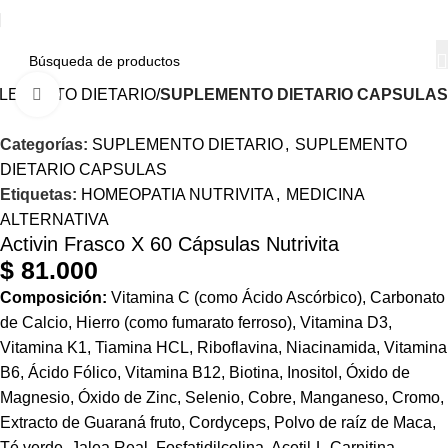
LEMENTO DIETARIO
SUPLEMENTO DIETARIO CAPSULAS
Haga Click para agrandar
Categorías:
SUPLEMENTO DIETARIO
,
SUPLEMENTO
DIETARIO CAPSULAS
Etiquetas:
HOMEOPATIA NUTRIVITA
,
MEDICINA
ALTERNATIVA
Activin Frasco X 60 Cápsulas Nutrivita
$
81.000
Composición:
Vitamina C (como Ácido Ascórbico), Carbonato
de Calcio, Hierro (como fumarato ferroso), Vitamina D3,
Vitamina K1, Tiamina HCL, Riboflavina,
Niacinamida
, Vitamina
B6, Ácido Fólico, Vitamina B12, Biotina, Inositol, Óxido de
Magnesio, Óxido de Zinc, Selenio, Cobre, Manganeso, Cromo,
Extracto de Guaraná fruto,
Cordyceps
, Polvo de raíz de Maca,
Té verde, Jalea Real, Fosfatidilcolina,
Acetil
-L-
Carnitina
,