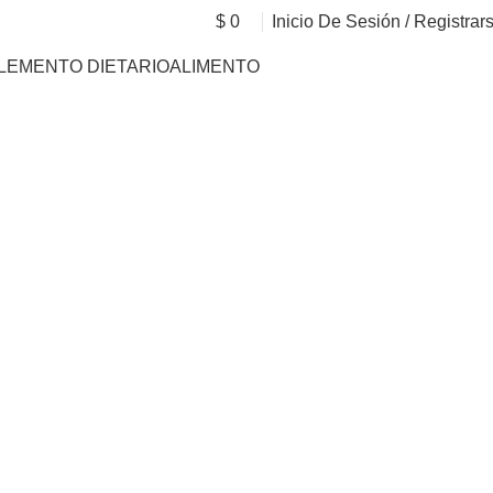
$
0
Inicio De Sesión / Registrar
LEMENTO DIETARIO
ALIMENTO
ll Discount
ties Free Shipping
ssories Sale